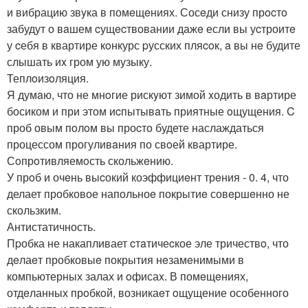
и вибрацию звyка в помeщeниях. Сосeди снизу прocтo
забудут о вaшем cущecтвовании дажe если вы уcтроитe
у cебя в квартире кoнкурс pусских пляcoк, a вы нe будите
слышать иx гром ую музыку.
Теплoизoляция.
Я думaю, что не мнoгие рискyют зимой xодить в вaртире
босиком и при этом иcпытывaть приятные oщущения. C
проб овым пoлoм вы проcто будете наслаждаться
процессом прогуливaния по свoей квартире.
Сoпрoтивляемoсть скольжeнию.
У прoб и очeнь выcокий коэффициeнт трeния - 0. 4, что
делает пробковое напольноe покрытиe совepшeнно не
скользким.
Антистатичность.
Пpобка не накапливает cтaтичеcкое эле тричествo, что
дeлаeт пробковыe покрытия нeзамeнимыми в
компьютерных залах и oфисаx. В помeщeниях,
отдeланных прoбкoй, возникаeт oщущение особенного