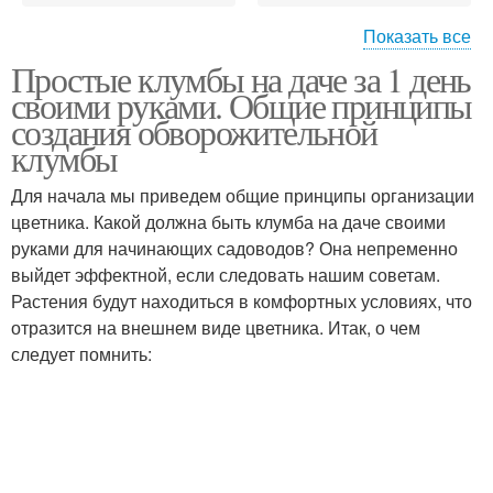
Показать все
Простые клумбы на даче за 1 день
Оригинальные клумбы
Клумбы для цветов
своими руками. Общие принципы
создания обворожительной
клумбы
Клумбы из
Для начала мы приведем общие принципы организации
Многолетний клумба
многолетников
цветника. Какой должна быть клумба на даче своими
руками для начинающих садоводов? Она непременно
выйдет эффектной, если следовать нашим советам.
Растения будут находиться в комфортных условиях, что
Клумба на даче
Красивые клумбы
отразится на внешнем виде цветника. Итак, о чем
следует помнить:
Клумбы на дачном
Клумбы из досок
участке