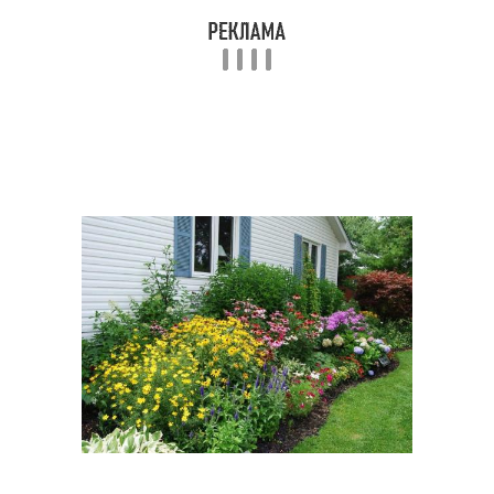
Клумба из деревянных
Красивая клумба
досок
Клумба из бревен
Классическая клумба
Клумба из
Клумба из кирпича
однолетников
Дачная клумба
Цвета для клумбы