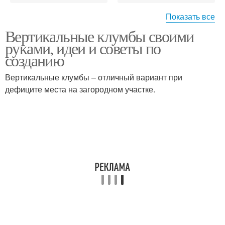
Показать все
Вертикальные клумбы своими
Клумба из пластиковых
Каскадная клумба
руками, идеи и советы по
бутылок
созданию
Вертикальные клумбы – отличный вариант при
дефиците места на загородном участке.
Клумба для петунии
Клумбы с петунией
Клумбы для петунии
Клумба из горшков
Цвета для
Клумба из петуний
вертикальных клумб