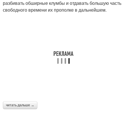
разбивать обширные клумбы и отдавать большую часть
Обворожительная
свободного времени их прополке в дальнейшем.
Клумбы из досок
клумба
Клумба из деревянных
Клумба из бревен
досок
Классическая клумба
Клумба из кирпича
читать дальше →