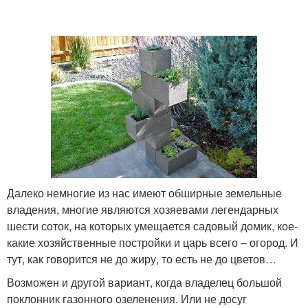
Клумба из сетки-
Клумба из подручных
рабицы
средств
Клумбы на стенах
Клумба на даче
Клумбы на дачном
Красивые клумбы
Далеко немногие из нас имеют обширные земельные
участке
владения, многие являются хозяевами легендарных
шести соток, на которых умещается садовый домик, кое-
какие хозяйственные постройки и царь всего – огород. И
тут, как говорится не до жиру, то есть не до цветов…
Простые клумбы
Клумбы на даче
Возможен и другой вариант, когда владелец большой
поклонник газонного озеленения. Или не досуг