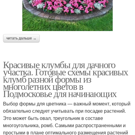
Цветники на даче
Ограждение для клумб
читать дальше →
Формы для клумбы
Клумбы из сетки
Красивые клумбы для дачного
участка. Готовые схемы красивых
Клумбы на дачном
клумб разной формы из
Цветник на даче
участке
многолетних цветов в
Подмосковье для начинающих
Выбор формы для цветника — важный момент, который
обязательно следует учитывать при посадке растений.
Вертикальные клумбы
Кольцевая клумба
Это может быть овал, треугольник в составе
многоугольника, ромб. Самыми распространенными и
простыми в плане оптимального размещения растений