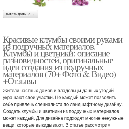
Многолетний клумба
многолетников
читать дальше →
Обворожительная
Оригинальные клумбы
Красивые клумбы своими руками
клумба
из подручных материалов.
Клумбы и цветники: описание
разновидностей, оригинальные
Клумбы из многолетних
идеи создания из подручных
Вертикальная клумба
цветов
материалов (70+ Фото & Видео)
+Отзывы
Жители частных домов и владельцы дачных угодий
Прямоугольная клумба
Клумба из камней
украшают свои участки. Не каждый может позволить
себе привлечь специалиста по ландшафтному дизайну.
Создать клумбы и цветники из подручных материалов
может каждый. Для дизайна подходят многие ненужные
вещи, которые выкидывают. В статье рассмотрим
Каменные клумбы
Идеи для дачи