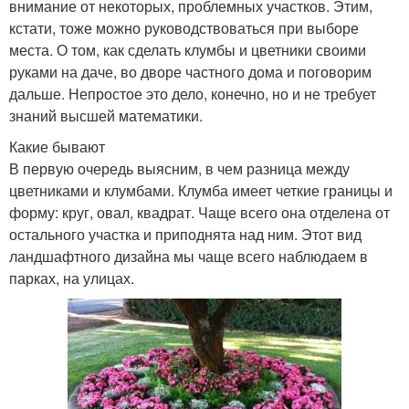
внимание от некоторых, проблемных участков. Этим,
кстати, тоже можно руководствоваться при выборе
места. О том, как сделать клумбы и цветники своими
Цветочная клумба
Простые клумбы
руками на даче, во дворе частного дома и поговорим
дальше. Непростое это дело, конечно, но и не требует
знаний высшей математики.
Какие бывают
Успешная клумба
Красивые клумбы
В первую очередь выясним, в чем разница между
цветниками и клумбами. Клумба имеет четкие границы и
форму: круг, овал, квадрат. Чаще всего она отделена от
остального участка и приподнята над ним. Этот вид
Клумбы для дачного
Заборчики для клумб
ландшафтного дизайна мы чаще всего наблюдаем в
участка
парках, на улицах.
Ограждения для клумб
Цветники для дачи