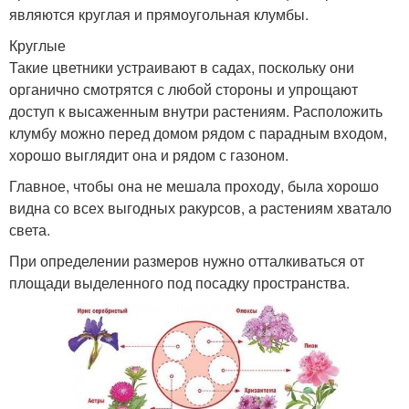
являются круглая и прямоугольная клумбы.
Клумбы во дворе
Клумбы для цветов
Круглые
Такие цветники устраивают в садах, поскольку они
органично смотрятся с любой стороны и упрощают
доступ к высаженным внутри растениям. Расположить
Декоративные клумбы
Цветочные клумбы
клумбу можно перед домом рядом с парадным входом,
хорошо выглядит она и рядом с газоном.
Главное, чтобы она не мешала проходу, была хорошо
видна со всех выгодных ракурсов, а растениям хватало
Идеи для клумбы
Клумбы перед домом
света.
При определении размеров нужно отталкиваться от
площади выделенного под посадку пространства.
Клумбы на участке
Применение на клумбе
Клумбы из