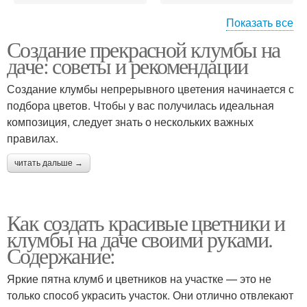
Показать все
Создание прекрасной клумбы на
Клумба с
Цвета на клумбе
даче: советы и рекомендации
многолетниками
Создание клумбы непрерывного цветения начинается с
подбора цветов. Чтобы у вас получилась идеальная
Клумба с
композиция, следует знать о нескольких важных
Треугольная клумба
однолетниками
правилах.
читать дальше →
Клумба с
периодическим
Продолговатая клумба
Как создать красивые цветники и
затенением
клумбы на даче своими руками.
Содержание:
Круглая клумба
Регулярные клумбы
Яркие пятна клумб и цветников на участке — это не
только способ украсить участок. Они отлично отвлекают