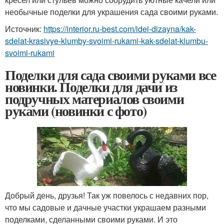
необычные поделки для украшения сада своими руками.
Источник:
https://interior.ru-best.com/idei-dizayna/kak-
sdelat-krasivye-klumby-svoimi-rukami-kak-sdelat-klumbu-
svoimi-rukami
Поделки для сада своими руками все
новинки. Поделки для дачи из
подручных материалов своими
руками (новинки с фото)
Добрый день, друзья! Так уж повелось с недавних пор,
что мы садовые и дачные участки украшаем разными
поделками, сделанными своими руками. И это