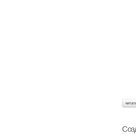
читат
Соз