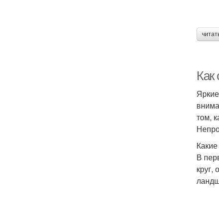
читат
Как
Яркие
внима
том, 
Непро
Какие
В пер
круг,
ландш