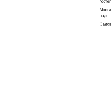
госте
Многи
надо 
Садов