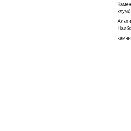
Камен
клумб
Альпи
Наибо
камни