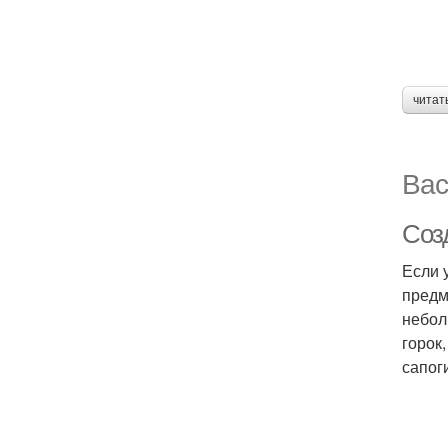
читат
Вас
Созд
Если 
предм
небол
горок
сапог