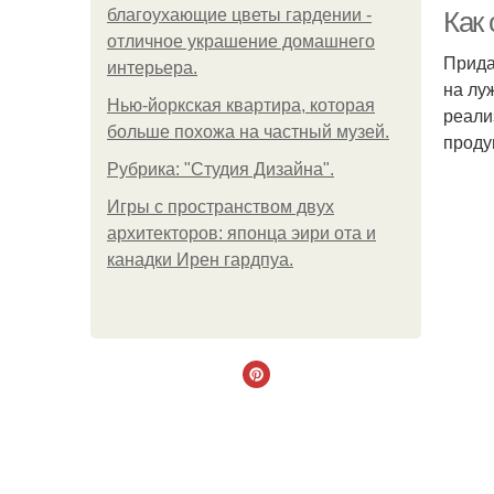
благоухающие цветы гардении -
Как
отличное украшение домашнего
Прида
интерьера.
на лу
Нью-йоркская квартира, которая
реали
больше похожа на частный музей.
проду
Рубрика: "Студия Дизайна".
Игры с пространством двух
архитекторов: японца эири ота и
канадки Ирен гардпуа.