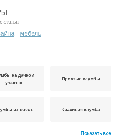
РЫ
е статьи
зайна
мебель
умбы на дачном
Простые клумбы
участке
умбы из досок
Красивая клумба
Показать все
мба из кирпича