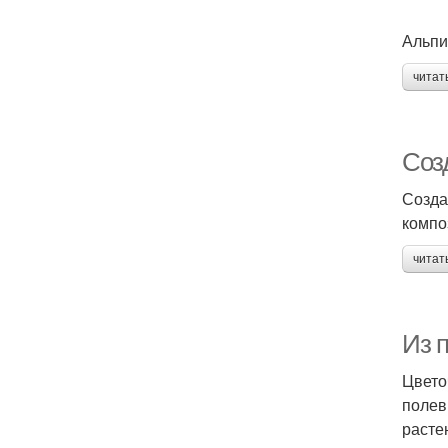
Альпи
читат
Соз
Созда
компо
читат
Из 
Цвето
полев
расте