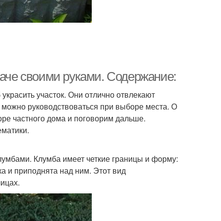
даче своими руками. Содержание:
б украсить участок. Они отлично отвлекают
е можно руководствоваться при выборе места. О
воре частного дома и поговорим дальше.
ематики.
лумбами. Клумба имеет четкие границы и форму:
тка и приподнята над ним. Этот вид
ицах.