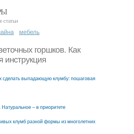
РЫ
е статьи
зайна
мебель
веточных горшков. Как
я инструкция
ак сделать выпадающую клумбу: пошаговая
. Натуральное – в приоритете
сивых клумб разной формы из многолетних