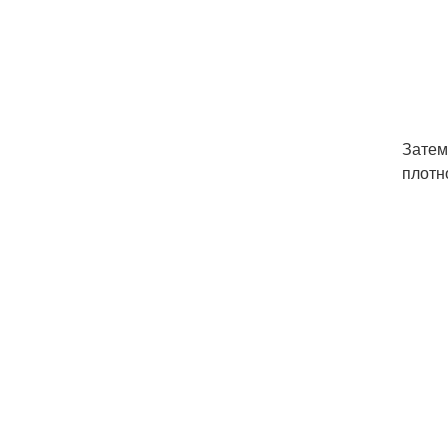
Затем
плотн