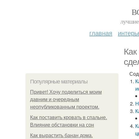
В
лучшие 
главная
интерь
Как
сде
Сод
К
Популярные материалы
и
Привет! Хочу поделиться моим
давним и очередным
Н
неопубликованным проектом.
К
Как поставить кровать в спальне.
Влияние обстановки на сон
К
ц
Как вырастить банан дома.