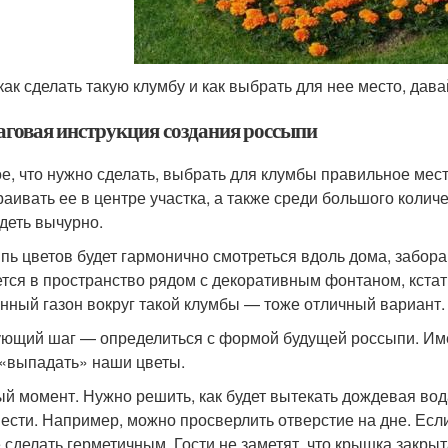
 как сделать такую клумбу и как выбрать для нее место, дав
говая инструкция создания россыпи
е, что нужно сделать, выбрать для клумбы правильное мест
раивать ее в центре участка, а также среди большого количе
деть вычурно.
пь цветов будет гармонично смотреться вдоль дома, забора
тся в пространство рядом с декоративным фонтаном, кстати 
нный газон вокруг такой клумбы — тоже отличный вариант. 
ющий шаг — определиться с формой будущей россыпи. Имее
 «выпадать» наши цветы.
й момент. Нужно решить, как будет вытекать дождевая вода 
вести. Например, можно просверлить отверстие на дне. Если
 сделать герметичным. Гости не заметят, что крышка закрыта