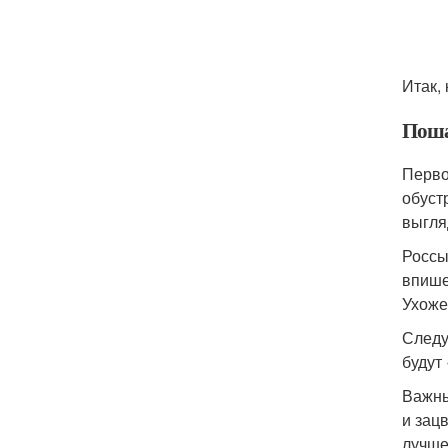
Итак,
Поша
Перво
обуст
выгля
Россы
впише
Ухоже
Следу
будут
Важны
и зац
лучше