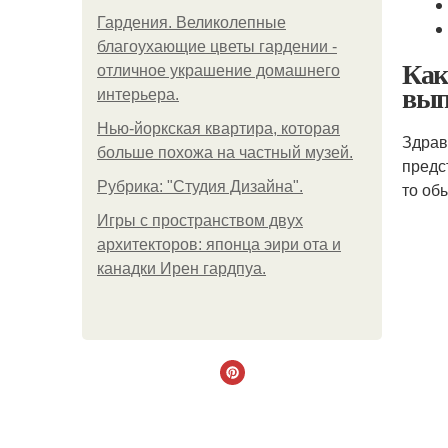
Гардения. Великолепные
благоухающие цветы гардении -
Как
отличное украшение домашнего
вып
интерьера.
Нью-йоркская квартира, которая
Здрав
больше похожа на частный музей.
предс
Рубрика: "Студия Дизайна".
то об
Игры с пространством двух
архитекторов: японца эири ота и
канадки Ирен гардпуа.