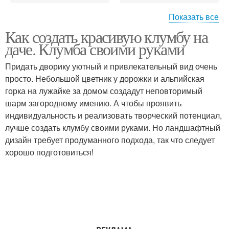
Показать все
Как создать красивую клумбу на
Обворожительная
Клумбы на даче
даче. Клумба своими руками
клумба
Придать дворику уютный и привлекательный вид очень
просто. Небольшой цветник у дорожки и альпийская
горка на лужайке за домом создадут неповторимый
Клумбы из досок
Красивая клумба
шарм загородному имению. А чтобы проявить
индивидуальность и реализовать творческий потенциал,
лучше создать клумбу своими руками. Но ландшафтный
дизайн требует продуманного подхода, так что следует
Клумба из деревянных
Классическая клумба
хорошо подготовиться!
досок
Клумба из кирпича