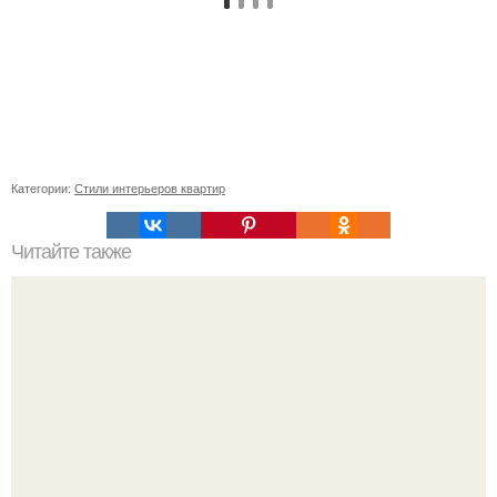
Категории:
Стили интерьеров квартир
Читайте также
Резьба по дереву в стиле барокко. Резьба по дереву:
стилистические направления и характерные узоры.