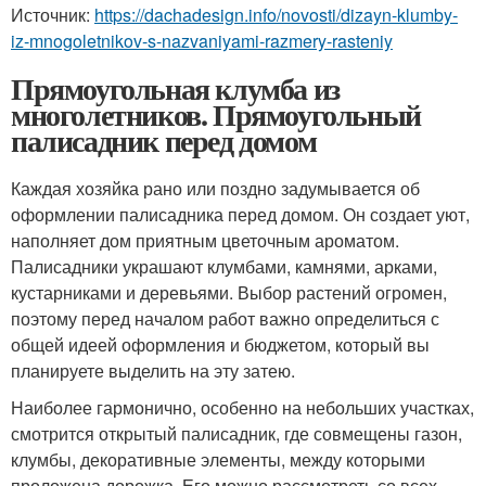
Источник:
https://dachadesign.info/novosti/dizayn-klumby-
iz-mnogoletnikov-s-nazvaniyami-razmery-rasteniy
Прямоугольная клумба из
многолетников. Прямоугольный
палисадник перед домом
Каждая хозяйка рано или поздно задумывается об
оформлении палисадника перед домом. Он создает уют,
наполняет дом приятным цветочным ароматом.
Палисадники украшают клумбами, камнями, арками,
кустарниками и деревьями. Выбор растений огромен,
поэтому перед началом работ важно определиться с
общей идеей оформления и бюджетом, который вы
планируете выделить на эту затею.
Наиболее гармонично, особенно на небольших участках,
смотрится открытый палисадник, где совмещены газон,
клумбы, декоративные элементы, между которыми
проложена дорожка. Его можно рассмотреть со всех