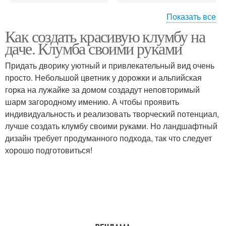
Показать все
Как создать красивую клумбу на
Обворожительная
Клумбы на даче
даче. Клумба своими руками
клумба
Придать дворику уютный и привлекательный вид очень
просто. Небольшой цветник у дорожки и альпийская
горка на лужайке за домом создадут неповторимый
Клумбы из досок
Красивая клумба
шарм загородному имению. А чтобы проявить
индивидуальность и реализовать творческий потенциал,
лучше создать клумбу своими руками. Но ландшафтный
дизайн требует продуманного подхода, так что следует
Клумба из деревянных
Клумба из бревен
хорошо подготовиться!
досок
Клумба из кирпича