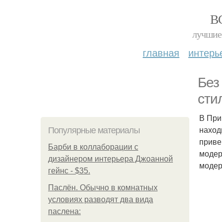
В
лучшие 
главная
интерь
Без
сти
В При
наход
Популярные материалы
приве
Барби в коллаборации с
модер
дизайнером интерьера Джоанной
модер
гейнс - $35.
Паслён. Обычно в комнатных
условиях разводят два вида
паслена: