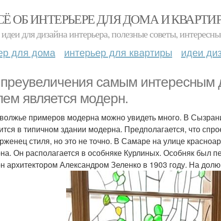
СЁ ОБ ИНТЕРЬЕРЕ ДЛЯ ДОМА И КВАРТИ
идеи для дизайна интерьера, полезные советы, интересны
ер для дома
интерьер для квартиры
идеи ди
 преувеличения самым интересным 
лем является модерн.
волжье примеров модерна можно увидеть много. В Сызрани
ится в типичном здании модерна. Предполагается, что спр
рженец стиля, но это не точно. В Самаре на улице красноа
на. Он располагается в особняке Курлиных. Особняк был п
н архитектором Александром Зеленко в 1903 году. На долю