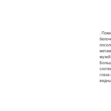
. Пом
белоч
посол
метам
музей
Больш
соотв
глаза
видны