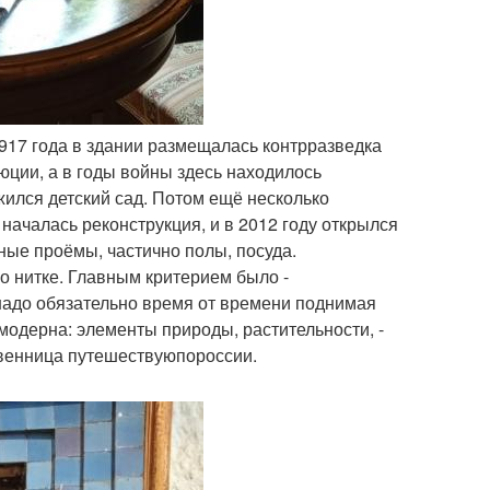
1917 года в здании размещалась контрразведка
юции, а в годы войны здесь находилось
жился детский сад. Потом ещё несколько
началась реконструкция, и в 2012 году открылся
ные проёмы, частично полы, посуда.
о нитке. Главным критерием было -
 надо обязательно время от времени поднимая
 модерна: элементы природы, растительности, -
твенница путешествуюпороссии.