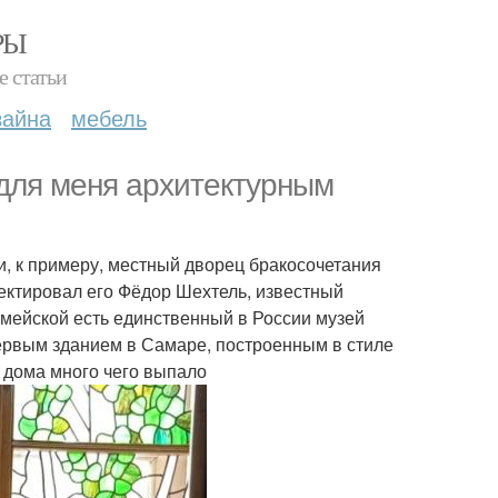
РЫ
е статьи
зайна
мебель
для меня архитектурным
, к примеру, местный дворец бракосочетания
оектировал его Фёдор Шехтель, известный
рмейской есть единственный в России музей
ервым зданием в Самаре, построенным в стиле
 дома много чего выпало