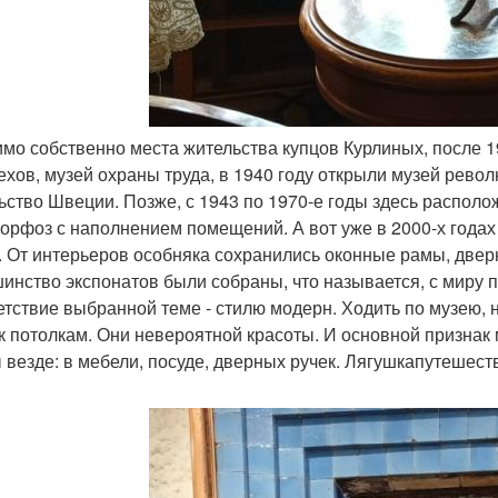
имо собственно места жительства купцов Курлиных, после 
ехов, музей охраны труда, в 1940 году открыли музей револ
ьство Швеции. Позже, с 1943 по 1970-е годы здесь располо
орфоз с наполнением помещений. А вот уже в 2000-х годах 
. От интерьеров особняка сохранились оконные рамы, двер
инство экспонатов были собраны, что называется, с миру п
етствие выбранной теме - стилю модерн. Ходить по музею,
 к потолкам. Они невероятной красоты. И основной признак
 везде: в мебели, посуде, дверных ручек. Лягушкапутешес