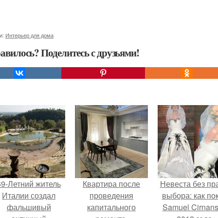
и:
Интерьер для дома
авилось? Поделитесь с друзьями!
69-Летний житель
Квартира после
Невеста без пр
Италии создал
проведения
выбора: как по
фальшивый
капитального
Samuel Cirnan