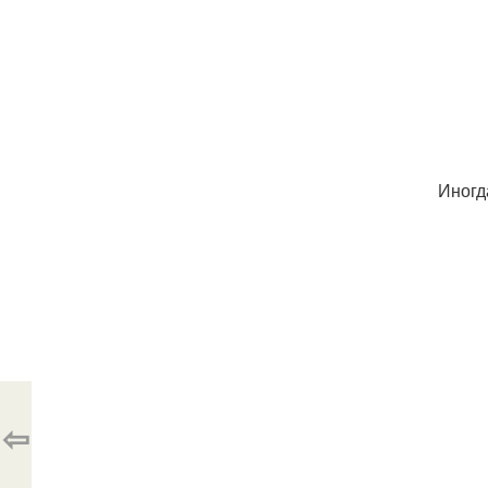
Иногд
⇦