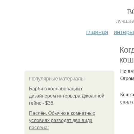
В
лучшие 
главная
интерь
Ког
кош
Но вм
Огром
Популярные материалы
Барби в коллаборации с
Кошка
дизайнером интерьера Джоанной
снял л
гейнс - $35.
Паслён. Обычно в комнатных
условиях разводят два вида
паслена: