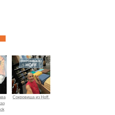
ава
Сокровища из Hoff.
каз
sck