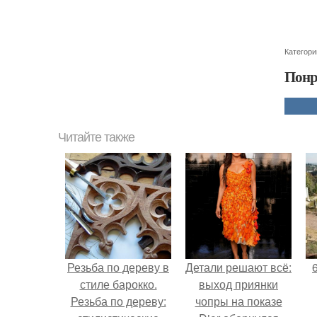
Категори
Понр
Читайте также
Резьба по дереву в
Детали решают всё:
стиле барокко.
выход приянки
Резьба по дереву:
чопры на показе