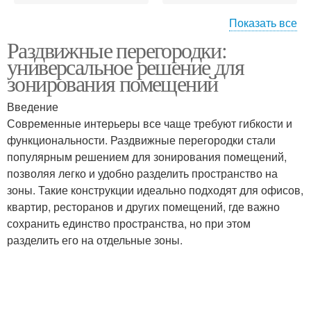
Показать все
Механизмы для
Раздвижные перегородки:
Перегородки в плане
раздвижных
универсальное решение для
перегородок
зонирования помещений
Введение
Перегородки перед
Перегородки в
Современные интерьеры все чаще требуют гибкости и
традиционными
интерьере
функциональности. Раздвижные перегородки стали
стенами
популярным решением для зонирования помещений,
позволяя легко и удобно разделить пространство на
зоны. Такие конструкции идеально подходят для офисов,
Перегородки в любой
Стеклянные двери
квартир, ресторанов и других помещений, где важно
сохранить единство пространства, но при этом
разделить его на отдельные зоны.
Облегченные
Перегородки в
перегородки
зависимости