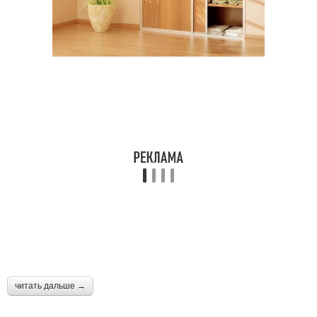
Перегородки перед
Перегородки для офиса
традиционными
перегородками
Перегородка в
Звукоизолирующие
идеальном состоянии
перегородки
Перегородки по
Перегородки в
способу
совмещенном санузле
Мода на стеклянные
Перегородка в спальне
перегородки
читать дальше →