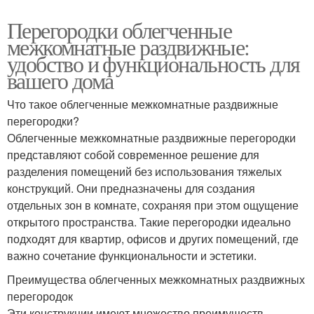
Перегородки в
Перегородка с дверью
Перегородки облегченные
квартире
межкомнатные раздвижные:
удобство и функциональность для
вашего дома
Перегородки из стекла
Двери для перегородки
Что такое облегченные межкомнатные раздвижные
перегородки?
Облегченные межкомнатные раздвижные перегородки
представляют собой современное решение для
Раздвижная
Перегородка для
разделения помещений без использования тяжелых
перегородка
комнаты
конструкций. Они предназначены для создания
отдельных зон в комнате, сохраняя при этом ощущение
открытого пространства. Такие перегородки идеально
Перегородка для
Алюминиевые
подходят для квартир, офисов и других помещений, где
зонирования
перегородки
важно сочетание функциональности и эстетики.
Преимущества облегченных межкомнатных раздвижных
перегородок
Эти конструкции имеют множество преимуществ,
Перегородки с