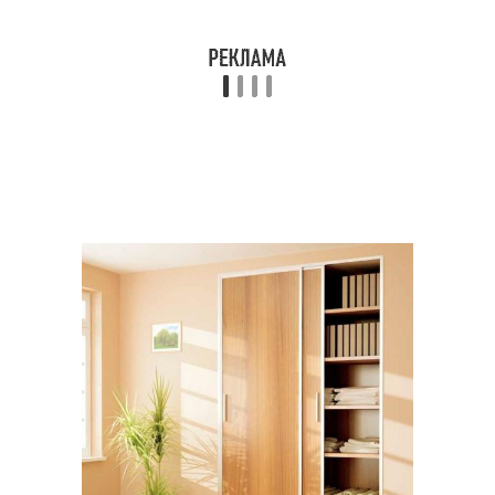
Перегородки по
Гипсокартонная
сравнению
перегородка
Деревянная
Стеклянная
перегородка
перегородка
Рубли за межкомнатные
Перегородки по цене
перегородки
Материалы для
Перегородки из
межкомнатных
гипсокартона
перегородок