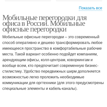
Показать все
Мобильные перегородки для
Перегородки для
Мобильная
офиса в России. Мобильные
склада
перегородка
офисные перегородки
Мобильные офисные перегородки – это современный
Перегородки для
Стеклянные
способ оперативно и дешево трансформировать любое
зонирования
перегородки
имеющееся пространство в комфортабельные рабочие
места. Такой вариант особенно подойдет компаниям,
арендующим офисы, колл-центрам, коворкингам и
вообще всем, кто предпочитает современную бизнес-
стилистику. Удобство передвижных ширм дополняется
возможностью легко проложить необходимые
коммуникации для оргтехники (для этого предусмотрены
специальные элементы и кабель-каналы).