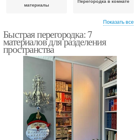
Перегородка в комнате
материалы
Показать все
Быстрая перегородка: 7
Перегородки из
Передвижные
материалов для разделения
кирпича
перегородки
пространства
Звукоизоляционные
Материалы для
материалы
экономии
Перегородки для
Готовые перегородки
зонирования
Перегородки в
Материал для
квартире
перегородки