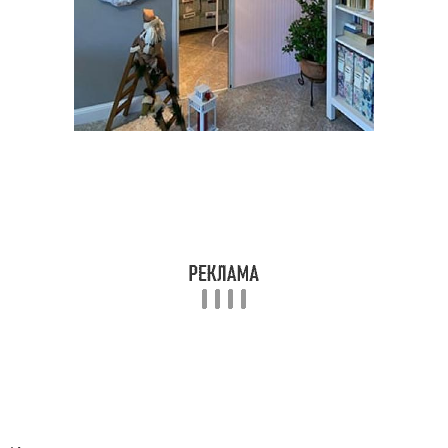
Перегородки в
Межкомнатные
маленьких
перегородки
Гипсокартонная
Деревянная
перегородка
перегородка
Стеклянная
Рубли за межкомнатные
перегородка
перегородки
Соответствующие
Перегородки по цене
материалы