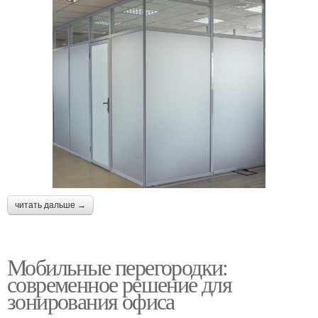
склада
квартире
Стационарные
Раздвижные
перегородки
перегородки
Модульные
Межкомнатная
перегородки
перегородка
читать дальше →
Мобильные перегородки:
современное решение для
зонирования офиса