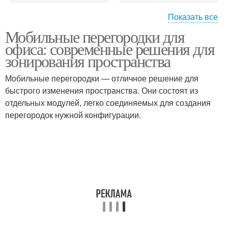
Показать все
Мобильные перегородки для
Перегородки в
Перегородка в офисе
офиса: современные решения для
небольших офисах
зонирования пространства
Мобильные перегородки — отличное решение для
Перегородка в
быстрого изменения пространства. Они состоят из
Перегородки в москве
соответствии
отдельных модулей, легко соединяемых для создания
перегородок нужной конфигурации.
Цены на мобильные
Перегородки по низкой
перегородки
Перегородки для
Перегородки для
зонирования
создания