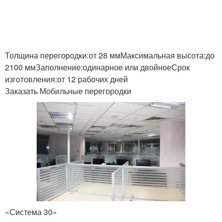
Загрязнение в офисе
Перегородки в офисе
Толщина перегородки:от 28 ммМаксимальная высота:до
2100 ммЗаполнение:одинарное или двойноеСрок
Перегородки для
Перегородки для
изготовления:от 12 рабочих дней
временного
минималистичного
Заказать Мобильные перегородки
зонирования
офиса
Материалы для
Перегородки под
современных
конкретные нужды
перегородок
Перегородки в
Мобильный офис
транспортном средстве
«Система 30»