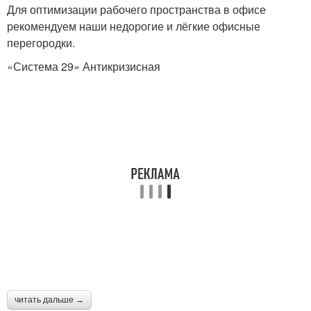
Для оптимизации рабочего пространства в офисе
Перегородки для
рекомендуем наши недорогие и лёгкие офисные
Офисные перегородки
частого перемещения
перегородки.
«Система 29» Антикризисная
Перегородки для
Шум в офисе
разделения
Межкомнатные
Гипсокартонная
перегородки
перегородка
Деревянная
Стеклянная
перегородка
перегородка
читать дальше →