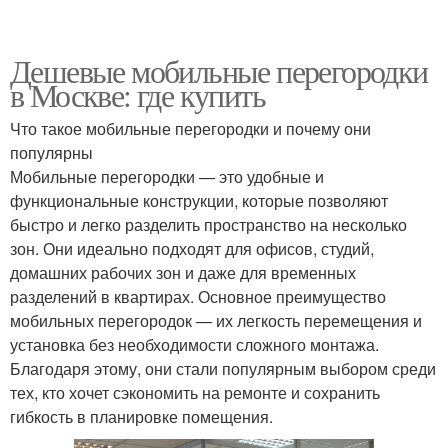
Рубли за межкомнатные
Перегородки по цене
перегородки
Дешевые мобильные перегородки
в Москве: где купить
Материалы для
Стеклянные
Что такое мобильные перегородки и почему они
межкомнатных
перегородки
популярны
перегородок
Мобильные перегородки — это удобные и
функциональные конструкции, которые позволяют
быстро и легко разделить пространство на несколько
Акустические
Перегородки с дверью
зон. Они идеально подходят для офисов, студий,
перегородки
домашних рабочих зон и даже для временных
разделений в квартирах. Основное преимущество
мобильных перегородок — их легкость перемещения и
Временные
Передвижные
установка без необходимости сложного монтажа.
перегородки
перегородки
Благодаря этому, они стали популярным выбором среди
тех, кто хочет сэкономить на ремонте и сохранить
гибкость в планировке помещения.
Перегородки для
Перегородки в