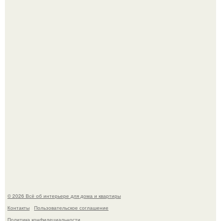
Стильная квартира в светлых приятных тонах.
Преображение в ванной на ул. генерала Григорова, д.
36!
© 2026 Всё об интерьере для дома и квартиры
Контакты
Пользовательское соглашение
Политика конфидециальности