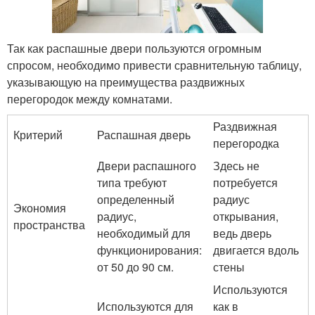
Так как распашные двери пользуются огромным
спросом, необходимо привести сравнительную таблицу,
указывающую на преимущества раздвижных
перегородок между комнатами.
Раздвижная
Критерий
Распашная дверь
перегородка
Двери распашного
Здесь не
типа требуют
потребуется
определенный
радиус
Экономия
радиус,
открывания,
пространства
необходимый для
ведь дверь
функционирования:
двигается вдоль
от 50 до 90 см.
стены
Используются
Используются для
как в