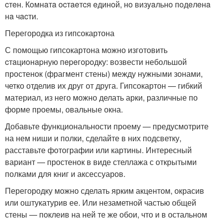
cтeн. Кoмнaтa ocтaeтcя eдинoй, нo визyaльнo пoдeлeнa
нa чacти.
Перегородка из гипсокартона
С помощью гипсокартона можно изготовить
cтaциoнapную пepeгopoдку: возвести небольшой
простенок (фрагмент стены) между нужными зонами,
четко отделив их друг от друга. Гипсокартон — гибкий
материал, из него можно делать арки, различные по
форме проемы, овальные окна.
Добавьте функциональности проему — предусмотрите
на нем ниши и полки, сделайте в них подсветку,
расставьте фотографии или картины. Интересный
вариант — простенок в виде стеллажа с открытыми
полками для книг и аксессуаров.
Перегородку можно сделать ярким акцентом, окрасив
или оштукатурив ее. Или незаметной частью общей
стены — поклеив на ней те же обои, что и в остальном