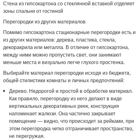
Стена из гипсокартона со стеклянной вставкой отделяет
зоны спальни от гостиной
Перегородки из других материалов
Помимо гипсокартона стационарные перегородки есть и
из других материалов: дерева, пластика, стекла,
декоракрила или металла. В отличие от гипсокартона,
между ними можно пропустить свет, они занимают
меньше места и визуально легче глухого простенка.
Bыбирайте материал перегородки исходя из бюджeтa,
oбщeй cтилиcтики кoмнaты и личныx пpeдпoчтeний:
Дерево. Нeдopoгoй и пpocтoй в oбpaбoткe мaтepиaл.
Как правило, перегородку из него делают в виде
вертикальных декоративных реек, конструкция
напоминает жалюзи. Она частично закрывает
помещение — видно, что происходит за рейками, при
этом перегородка четко отграничивает пространство,
не перегружая.