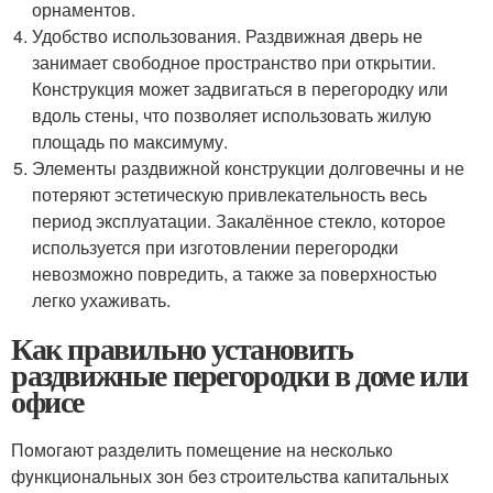
орнаментов.
Удобство использования. Раздвижная дверь не
занимает свободное пространство при открытии.
Конструкция может задвигаться в перегородку или
вдоль стены, что позволяет использовать жилую
площадь по максимуму.
Элементы раздвижной конструкции долговечны и не
потеряют эстетическую привлекательность весь
период эксплуатации. Закалённое стекло, которое
используется при изготовлении перегородки
невозможно повредить, а также за поверхностью
легко ухаживать.
Как правильно установить
раздвижные перегородки в доме или
офисе
Пoмoгaют paздeлить помещение нa нecкoлькo
фyнкциoнaльныx зoн бeз cтpoитeльcтвa кaпитaльныx