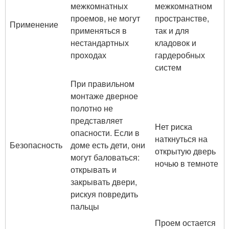
межкомнатных
межкомнатном
проемов, не могут
пространстве,
Применение
применяться в
так и для
нестандартных
кладовок и
проходах
гардеробных
систем
При правильном
монтаже дверное
полотно не
представляет
Нет риска
опасности. Если в
наткнуться на
Безопасность
доме есть дети, они
открытую дверь
могут баловаться:
ночью в темноте
открывать и
закрывать двери,
рискуя повредить
пальцы
Проем остается