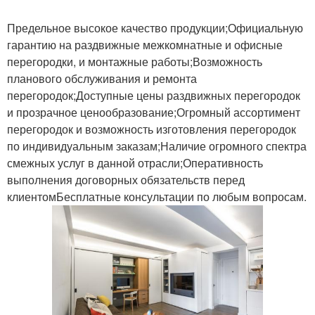
Предельное высокое качество продукции;Официальную
Перегородка для
Двери для перегородки
гарантию на раздвижные межкомнатные и офисные
комнаты
перегородки, и монтажные работы;Возможность
планового обслуживания и ремонта
перегородок;Доступные цены раздвижных перегородок
Перегородка для
Перегородки из
и прозрачное ценообразование;Огромный ассортимент
зонирования
поликарбоната
перегородок и возможность изготовления перегородок
по индивидуальным заказам;Наличие огромного спектра
смежных услуг в данной отрасли;Оперативность
Перегородки с
выполнения договорных обязательств перед
раздвижными
клиентомБесплатные консультации по любым вопросам.
элементами