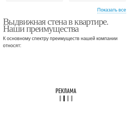
Показать все
Выдвижная стена в квартире.
Перегородка с
Раздвижная
Наши преимущества
раздвижной дверью
перегородка
К основному спектру преимуществ нашей компании
относят:
Перегородки для
Алюминиевая
зонирования
перегородка
Перегородка со
Профильная
стеклом
перегородка
Перегородка в
Стеклянные
квартиру
перегородки