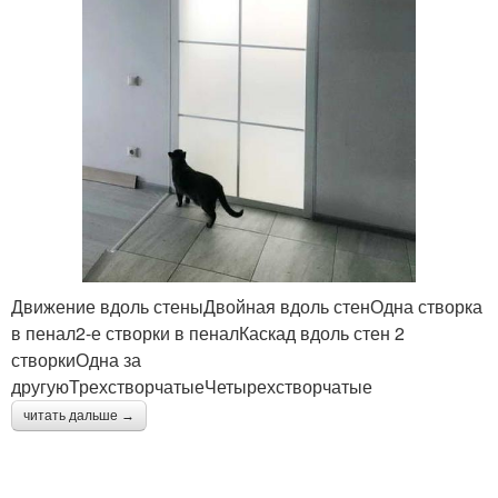
Движение вдоль стеныДвойная вдоль стенОдна створка
в пенал2-е створки в пеналКаскад вдоль стен 2
створкиОдна за
другуюТрехстворчатыеЧетырехстворчатые
читать дальше →