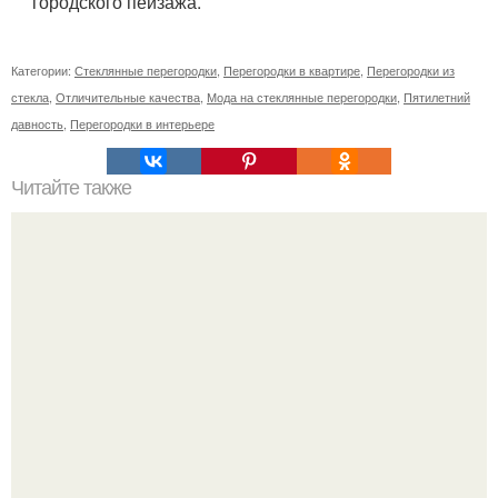
городского пейзажа.
Категории:
Стеклянные перегородки
,
Перегородки в квартире
,
Перегородки из
стекла
,
Отличительные качества
,
Мода на стеклянные перегородки
,
Пятилетний
давность
,
Перегородки в интерьере
Читайте также
Интригующий триллер "Простая Просьба", полный тайн,
предательств, мести и любви.