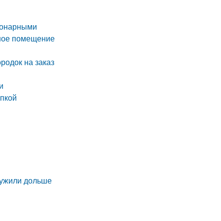
ионарными
нное помещение
родок на заказ
и
япкой
ы
лужили дольше