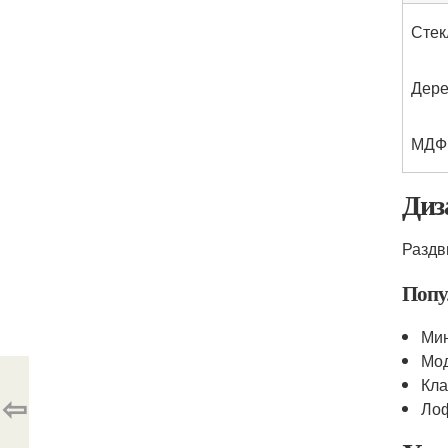
Стек
Дер
МДФ
Диз
Раздв
Попу
Мин
Мод
Кла
⇦
Лоф