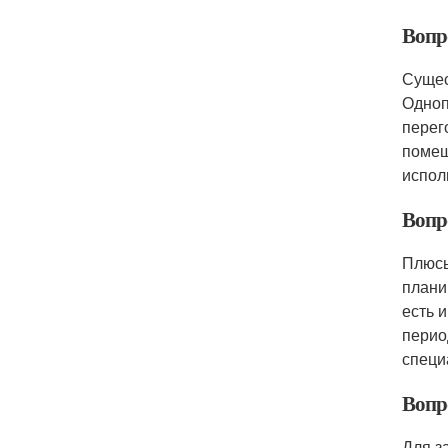
Вопр
Сущес
Одноп
перег
помещ
испол
Вопр
Плюсы
плани
есть 
перио
специ
Вопр
Для з