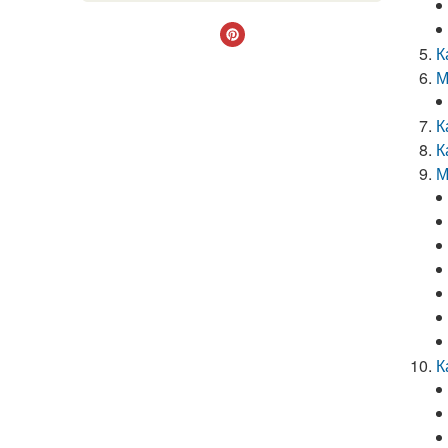
К
М
К
К
М
К