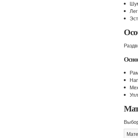
Шум
Лег
Эст
Осо
Раздв
Осно
Рам
Нап
Мех
Упл
Мат
Выбор
Мате