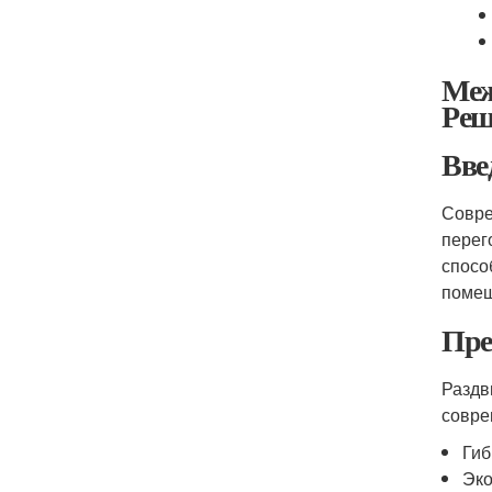
Меж
Реш
Вве
Совре
перег
спосо
помещ
Пре
Раздв
совре
Гиб
Эко