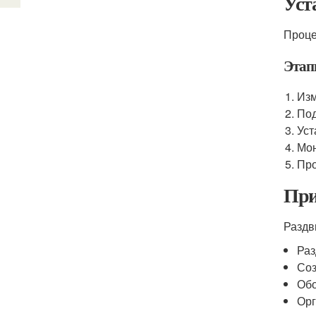
Уст
Проце
Этап
Изм
Под
Уст
Мон
Про
При
Раздв
Раз
Соз
Обо
Орг