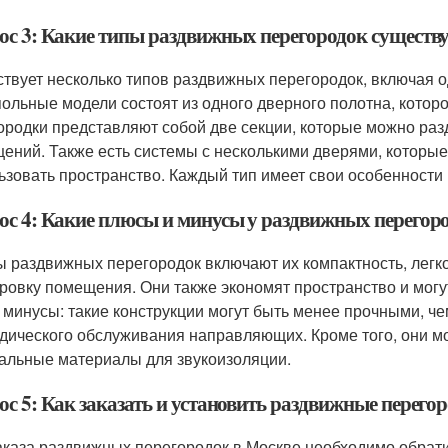
ос 3: Какие типы раздвижных перегородок существ
твует несколько типов раздвижных перегородок, включая 
ольные модели состоят из одного дверного полотна, кото
ородки представляют собой две секции, которые можно разд
ений. Также есть системы с несколькими дверями, которы
ьзовать пространство. Каждый тип имеет свои особенности
ос 4: Какие плюсы и минусы у раздвижных перегор
 раздвижных перегородок включают их компактность, легко
ровку помещения. Они также экономят пространство и могу
и минусы: такие конструкции могут быть менее прочными, ч
дического обслуживания направляющих. Кроме того, они мо
альные материалы для звукоизоляции.
ос 5: Как заказать и установить раздвижные перего
аказа раздвижных перегородок в Москве необходимо обрат