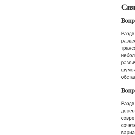
Свя
Вопр
Раздв
разде
транс
небол
разли
шумои
обста
Вопр
Раздв
дерев
совре
сочет
вариа