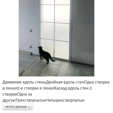
Движение вдоль стеныДвойная вдоль стенОдна створка
в пенал2-е створки в пеналКаскад вдоль стен 2
створкиОдна за
другуюТрехстворчатыеЧетырехстворчатые
читать дальше →