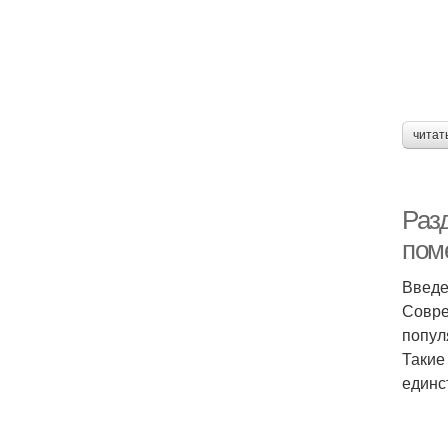
читат
Раз
пом
Введ
Совре
попул
Такие
единс