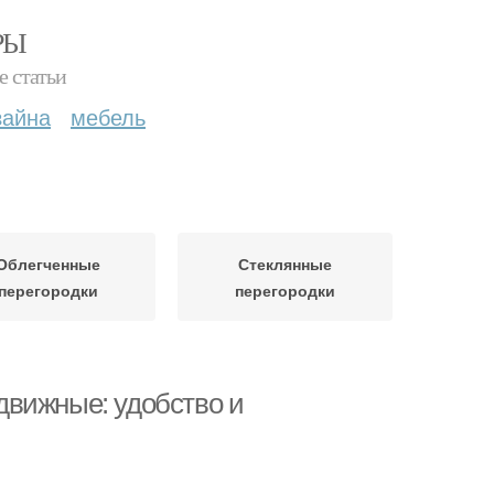
РЫ
е статьи
зайна
мебель
Облегченные
Стеклянные
перегородки
перегородки
движные: удобство и