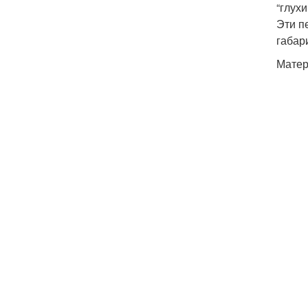
“глух
Эти п
габар
Матер