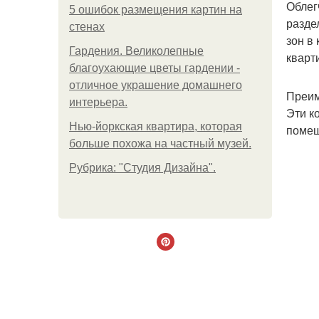
Облег
5 ошибок размещения картин на
разде
стенах
зон в
Гардения. Великолепные
кварт
благоухающие цветы гардении -
отличное украшение домашнего
Преим
интерьера.
Эти к
Нью-йоркская квартира, которая
помещ
больше похожа на частный музей.
Рубрика: "Студия Дизайна".