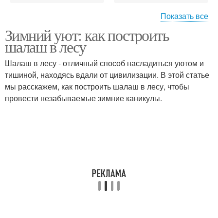
Показать все
Зимний уют: как построить
Круговой шалаш
Шалаш для детей
шалаш в лесу
Шалаш в лесу - отличный способ насладиться уютом и
тишиной, находясь вдали от цивилизации. В этой статье
мы расскажем, как построить шалаш в лесу, чтобы
Шалаш на даче
Двухскатный шалаш
провести незабываемые зимние каникулы.
Идеи для шалаша
Шалаш из веток
Шалаш из
Шалаш в походе
гимнастического
обруча