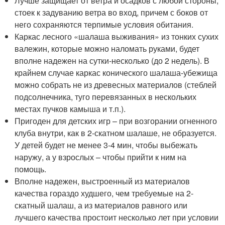
Лучше защищает от ветра и осадков с любой стороны;
стоек к задуванию ветра во вход, причем с боков от
него сохраняются терпимые условия обитания.
Каркас лесного «шалаша выживания» из тонких сухих
валежин, которые можно наломать руками, будет
вполне надежен на сутки-несколько (до 2 недель). В
крайнем случае каркас конического шалаша-убежища
можно собрать не из древесных материалов (стеблей
подсолнечника, туго перевязанных в нескольких
местах пучков камыша и т.п.).
Пригоден для детских игр – при возгорании огненного
клуба внутри, как в 2-скатном шалаше, не образуется.
У детей будет не менее 3-4 мин, чтобы выбежать
наружу, а у взрослых – чтобы прийти к ним на
помощь.
Вполне надежен, выстроенный из материалов
качества гораздо худшего, чем требуемые на 2-
скатный шалаш, а из материалов равного или
лучшего качества простоит несколько лет при условии