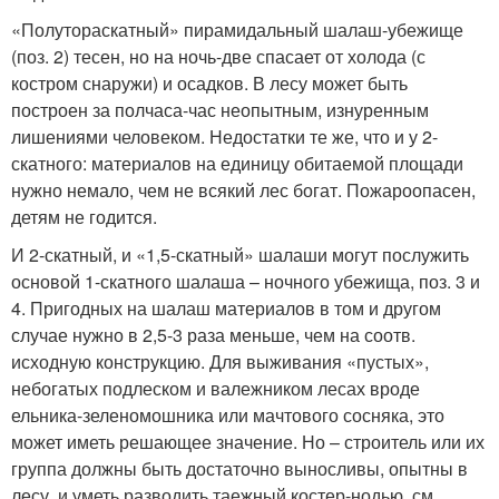
«Полутораскатный» пирамидальный шалаш-убежище
(поз. 2) тесен, но на ночь-две спасает от холода (с
костром снаружи) и осадков. В лесу может быть
построен за полчаса-час неопытным, изнуренным
лишениями человеком. Недостатки те же, что и у 2-
скатного: материалов на единицу обитаемой площади
нужно немало, чем не всякий лес богат. Пожароопасен,
детям не годится.
И 2-скатный, и «1,5-скатный» шалаши могут послужить
основой 1-скатного шалаша – ночного убежища, поз. 3 и
4. Пригодных на шалаш материалов в том и другом
случае нужно в 2,5-3 раза меньше, чем на соотв.
исходную конструкцию. Для выживания «пустых»,
небогатых подлеском и валежником лесах вроде
ельника-зеленомошника или мачтового сосняка, это
может иметь решающее значение. Но – строитель или их
группа должны быть достаточно выносливы, опытны в
лесу, и уметь разводить таежный костер-нодью, см.