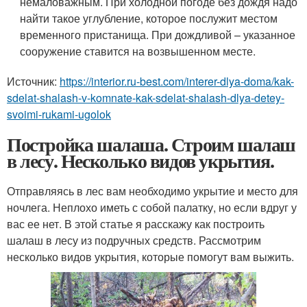
немаловажным. При холодной погоде без дождя надо
найти такое углубление, которое послужит местом
временного пристанища. При дождливой – указанное
сооружение ставится на возвышенном месте.
Источник:
https://interior.ru-best.com/interer-dlya-doma/kak-
sdelat-shalash-v-komnate-kak-sdelat-shalash-dlya-detey-
svoimi-rukami-ugolok
Постройка шалаша. Строим шалаш
в лесу. Несколько видов укрытия.
Отправляясь в лес вам необходимо укрытие и место для
ночлега. Неплохо иметь с собой палатку, но если вдруг у
вас ее нет. В этой статье я расскажу как построить
шалаш в лесу из подручных средств. Рассмотрим
несколько видов укрытия, которые помогут вам выжить.