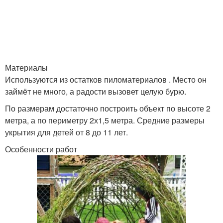
Шалаши из одеял
Односкатный шалаш
Материалы
Используются из остатков пиломатериалов . Место он
Двускатный шалаш
Шалаш из жердей
займёт не много, а радости вызовет целую бурю.
По размерам достаточно построить объект по высоте 2
метра, а по периметру 2х1,5 метра. Средние размеры
укрытия для детей от 8 до 11 лет.
Шалаш в лесу
Особенности работ