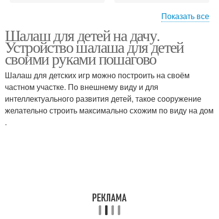
Показать все
Шалаш для детей на дачу.
Шалаш из веток
Шалаш из труб
Устройство шалаша для детей
своими руками пошагово
Шалаш для детских игр можно построить на своём
частном участке. По внешнему виду и для
Шалаш для ребенка
Компактные шалаши
интеллектуального развития детей, такое сооружение
желательно строить максимально схожим по виду на дом
.
Летний шалаш
Двухскатный шалаш
Шалаш из
Шалаши для леса
гимнастического
обруча