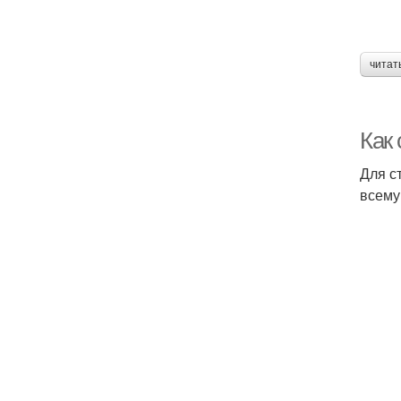
читат
Как
Для с
всему