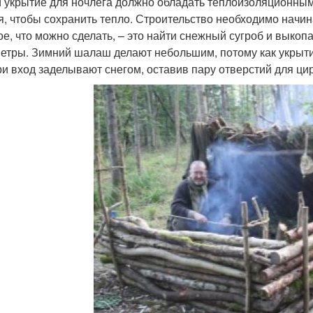
 укрытие для ночлега должно обладать теплоизоляционным
я, чтобы сохранить тепло. Строительство необходимо начина
ое, что можно сделать, – это найти снежный сугроб и выкоп
етры. Зимний шалаш делают небольшим, потому как укрытие
ри вход заделывают снегом, оставив пару отверстий для ци