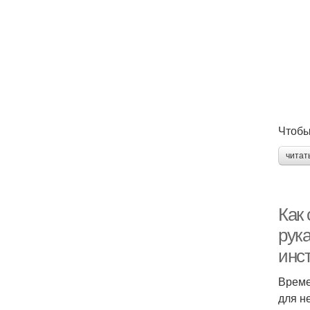
Чтобы
читат
Как
рук
инс
Време
для н