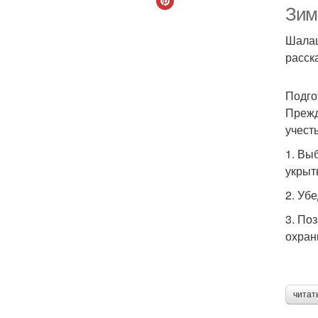
Зим
Шалаш
расск
Подго
Прежд
учесть
1. Вы
укрыт
2. Уб
3. По
охран
читат