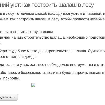
условиях
ний уют: как построить шалаш в лесу
 в лесу - отличный способ насладиться уютом и тишиной, н
ажем, как построить шалаш в лесу, чтобы провести незабы
Шалаш для детей
Шалаши для детей
Ша
товка к строительству шалаша
е чем начать строительство шалаша, необходимо подготовит
:
Шалаш из
Круговой шалаш
гимнастического обруча
берите удобное место для строительства шалаша. Лучше все
ься от ветра и дождя.
едитесь, что у вас есть все необходимые инструменты и ма
заботьтесь о безопасности. Если вы будете строить шалаш в
ы природы.
ь дальше →