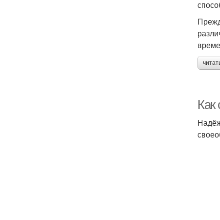
спосо
Прежд
разли
време
читат
Как
Надёж
своео