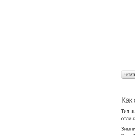
читат
Как 
Тип ш
отлич
Зимн