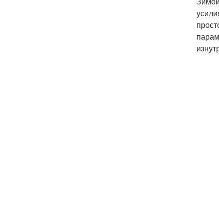
Зимой
усили
прост
парам
изнут