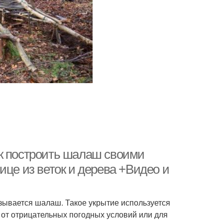
ак построить шалаш своими
ице из веток и дерева +Видео и
зывается шалаш. Такое укрытие используется
е от отрицательных погодных условий или для