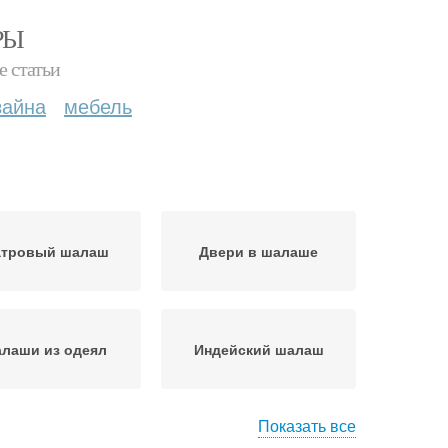
РЫ
е статьи
зайна
мебель
тровый шалаш
Двери в шалаше
лаши из одеял
Индейский шалаш
Показать все
алаш из сена
Шалаш из веток