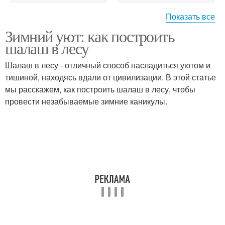
Показать все
Шалаш из
Зимний уют: как построить
Шалаш для детей
гимнастического
шалаш в лесу
обруча
Шалаш в лесу - отличный способ насладиться уютом и
тишиной, находясь вдали от цивилизации. В этой статье
мы расскажем, как построить шалаш в лесу, чтобы
Шалаш из веток
провести незабываемые зимние каникулы.