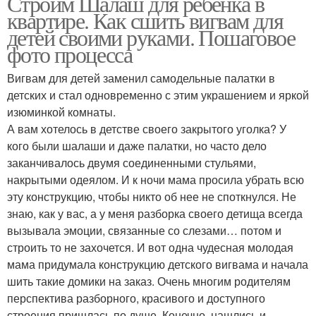
Строим Шалаш для ребенка в
квартире. Как сшить вигвам для
детей своими руками. Пошаговое
фото процесса
Вигвам для детей заменил самодельные палатки в
детских и стал одновременно с этим украшением и яркой
изюминкой комнаты.
А вам хотелось в детстве своего закрытого уголка? У
кого были шалаши и даже палатки, но часто дело
заканчивалось двумя соединенными стульями,
накрытыми одеялом. И к ночи мама просила убрать всю
эту конструкцию, чтобы никто об нее не споткнулся. Не
знаю, как у вас, а у меня разборка своего детища всегда
вызывала эмоции, связанные со слезами… потом и
строить то не захочется. И вот одна чудесная молодая
мама придумала конструкцию детского вигвама и начала
шить такие домики на заказ. Очень многим родителям
перспектива разборного, красивого и доступного
строения пришлась по душе. Конечно, нашлись и