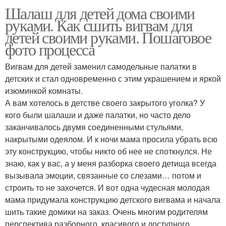
Шалаш для детей дома своими
руками. Как сшить вигвам для
детей своими руками. Пошаговое
фото процесса
Вигвам для детей заменил самодельные палатки в
детских и стал одновременно с этим украшением и яркой
изюминкой комнаты.
А вам хотелось в детстве своего закрытого уголка? У
кого были шалаши и даже палатки, но часто дело
заканчивалось двумя соединенными стульями,
накрытыми одеялом. И к ночи мама просила убрать всю
эту конструкцию, чтобы никто об нее не споткнулся. Не
знаю, как у вас, а у меня разборка своего детища всегда
вызывала эмоции, связанные со слезами… потом и
строить то не захочется. И вот одна чудесная молодая
мама придумала конструкцию детского вигвама и начала
шить такие домики на заказ. Очень многим родителям
перспектива разборного, красивого и доступного