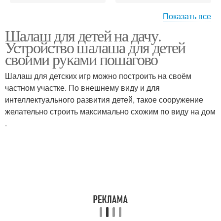
Показать все
Шалаш для детей на дачу.
Шалаш из веток
Шалаш из труб
Устройство шалаша для детей
своими руками пошагово
Шалаш для детских игр можно построить на своём
частном участке. По внешнему виду и для
Шалаш для ребенка
Компактные шалаши
интеллектуального развития детей, такое сооружение
желательно строить максимально схожим по виду на дом
.
Шалаш из
гимнастического
Шалаш из жердей
обруча
Шалаш в лесу