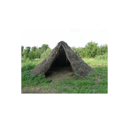
Летний шалаш
Двухскатный шалаш
Шалаш из веток
Круговой шалаш
Шалаш на даче
Идеи для шалаша
Шалаш в лесу