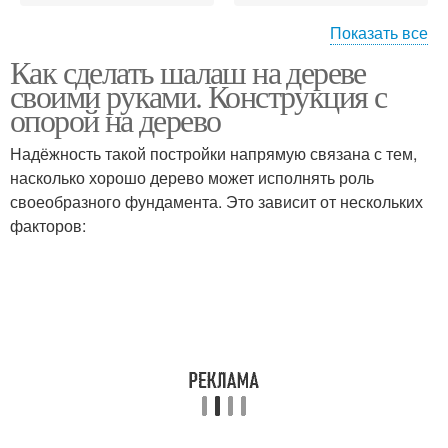
Показать все
Как сделать шалаш на дереве
Шалаш в домашних
Детский шалаш
своими руками. Конструкция с
условиях
опорой на дерево
Надёжность такой постройки напрямую связана с тем,
насколько хорошо дерево может исполнять роль
Шалаш для детей
Шалаши для детей
своеобразного фундамента. Это зависит от нескольких
факторов:
Шалаш из обруча
Тканевый шалаш
Шалаш из
Шалаши для леса
гимнастического
обруча