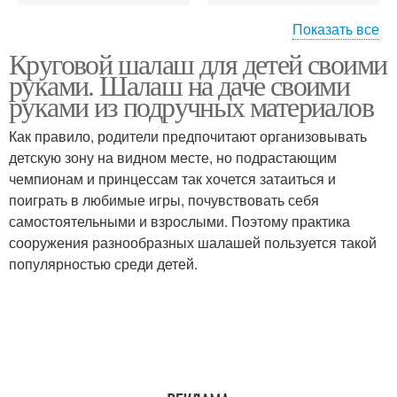
Показать все
Круговой шалаш для детей своими
Шалаш в лесу
Шалаш из веток
руками. Шалаш на даче своими
руками из подручных материалов
Как правило, родители предпочитают организовывать
детскую зону на видном месте, но подрастающим
Шалаш в походе
Односкатный шалаш
чемпионам и принцессам так хочется затаиться и
поиграть в любимые игры, почувствовать себя
самостоятельными и взрослыми. Поэтому практика
сооружения разнообразных шалашей пользуется такой
Двускатный шалаш
Шалаши из одеял
популярностью среди детей.