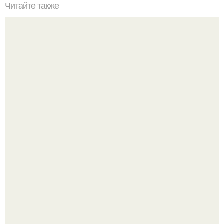
Читайте также
Сочетание персикового цвета в интерьере.. Особенности
и влияние на психику
Дизайн малометражной студии 21, 1 м 2 (24, 9 м 2 с
балконом) в Краснодаре.