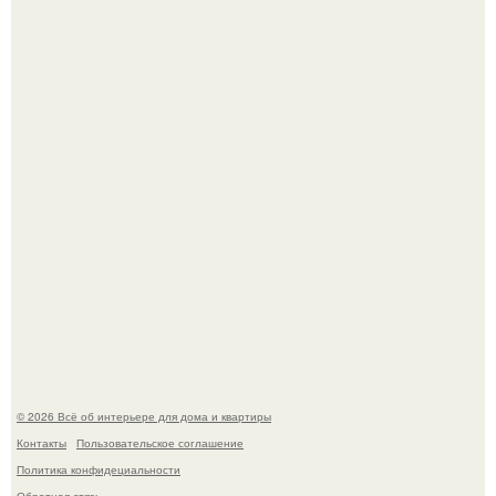
Литературная Москва. Дома - музеи писателей.
Это жилой комплекс в Париже, в пригороде нуази - ле -
гран.
© 2026 Всё об интерьере для дома и квартиры
Контакты
Пользовательское соглашение
Политика конфидециальности