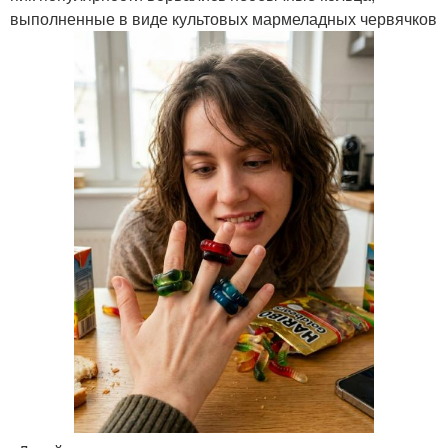
выполненные в виде культовых мармеладных червячков