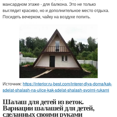
мансардном этаже - для балкона. Это не только
выглядит красиво, но и дополнительное место отдыха.
Посидеть вечерком, чайку на воздухе попить.
Источник:
https://interior.ru-best.com/interer-dlya-doma/kak-
sdelat-shalash-na-ulice-kak-sdelat-shalash-svoimi-rukami
Шалаш для детей из веток.
Вариации шалашей для детей,
сделанных своими руками