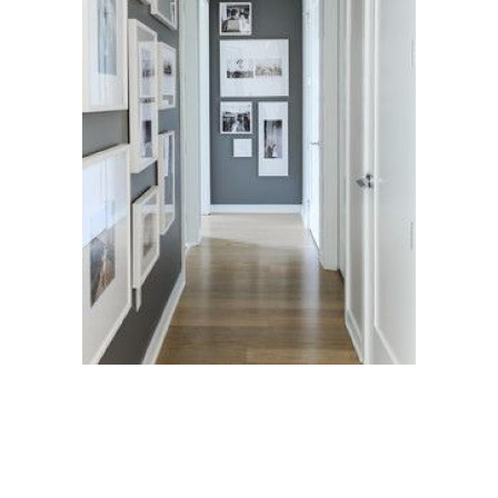
Гамма для узкой
Освещение в узком
прихожей
коридоре
Планировка для узкого
Коридор в квартире
коридора
Освещение для узкого
Картины в узкой
коридора
прихожей
Фотографии в узком
коридоре