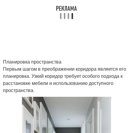
Покрытие для узкого
Коридор без
коридора
загромождения
Коридор для
Схема для узкого
визуального
коридора
расширения
Планировка пространства
Первым шагом в преображении коридора является его
планировка. Узкий коридор требует особого подхода к
Коридоры в
Коридор в
расстановке мебели и использованию доступного
современном стиле
современном стиле
пространства.
Схемы для узкого
Прихожая для узкого
коридора
коридора