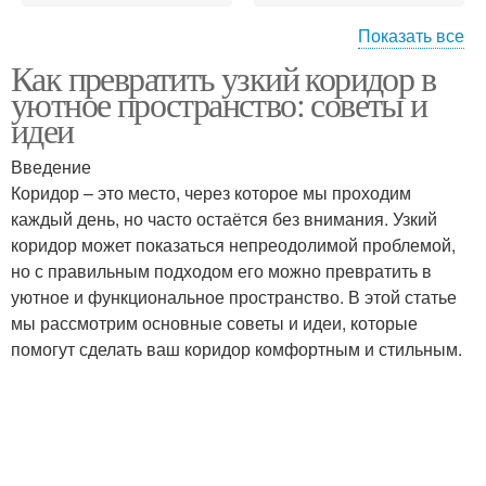
Показать все
Как превратить узкий коридор в
Узкий коридор
Цветовая гамма
уютное пространство: советы и
идеи
Введение
Коридор – это место, через которое мы проходим
Стен в узком коридоре
Коридор с помощью
каждый день, но часто остаётся без внимания. Узкий
коридор может показаться непреодолимой проблемой,
но с правильным подходом его можно превратить в
уютное и функциональное пространство. В этой статье
Узкие коридоры
Коридор без ущерба
мы рассмотрим основные советы и идеи, которые
помогут сделать ваш коридор комфортным и стильным.
Коридор без перегрузки
Узкая прихожая