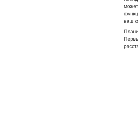
может
функц
ваш к
Плани
Первы
расст