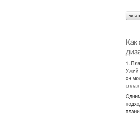
читат
Как
диз
1. Пл
Узкий
он мо
сплан
Одним
подхо
плани