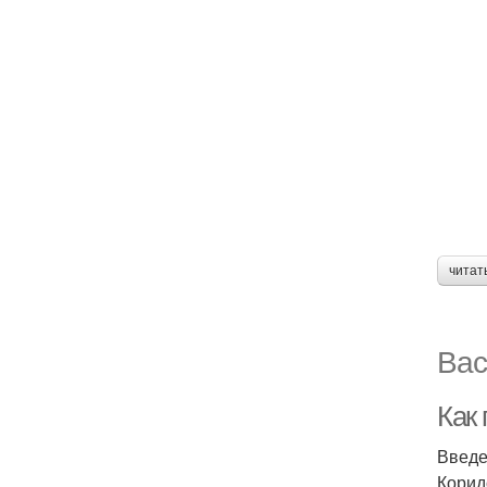
читат
Вас
Как 
Введ
Корид