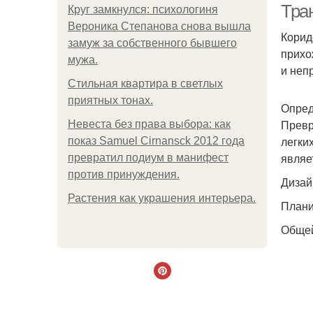
Тра
Круг замкнулся: психологиня
Вероника Степанова снова вышла
Корид
замуж за собственного бывшего
прихо
мужа.
и неп
Стильная квартира в светлых
приятных тонах.
Опред
Превр
Невеста без права выбора: как
легки
показ Samuel Cirnansck 2012 года
являе
превратил подиум в манифест
против принуждения.
Дизай
Растения как украшения интерьера.
Плани
Общей