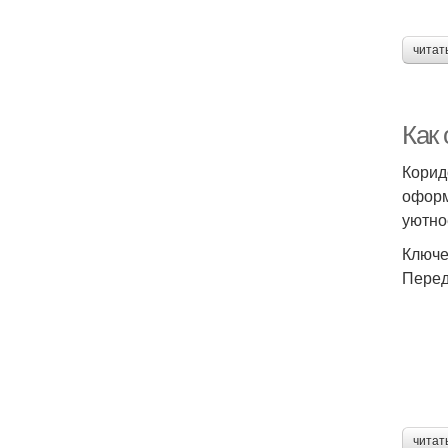
читат
Как
Коридо
оформ
уютно
Ключе
Перед
читат