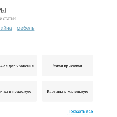
РЫ
е статьи
зайна
мебель
жая для хранения
Узкая прихожая
тины в прихожую
Картины в маленькую
Показать все
рытие для узкой
Стен в узкой прихожей