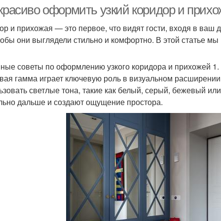
прихожей
 красиво оформить узкий коридор и прих
ор и прихожая — это первое, что видят гости, входя в ваш 
чтобы они выглядели стильно и комфортно. В этой статье мы 
Выключатели в
Светы в прихожей
Осве
прихожей
ные советы по оформлению узкого коридора и прихожей 1
вая гамма играет ключевую роль в визуальном расширении 
ьзовать светлые тона, такие как белый, серый, бежевый или
Цветы для узкой
Гамма для узкого
Осв
льно дальше и создают ощущение простора.
прихожей
коридора
анировка для узкого
Освещение для узкого
Фот
коридора
коридора