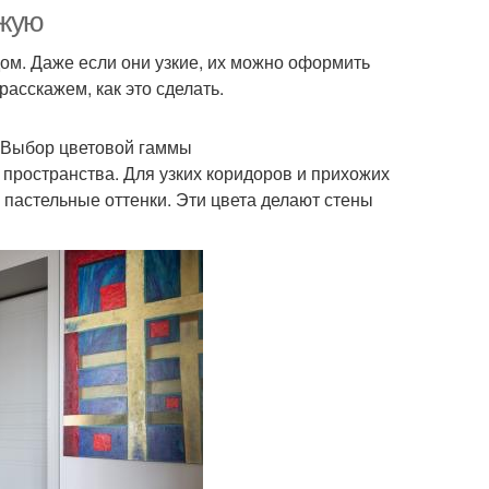
прихожей
ожую
дом. Даже если они узкие, их можно оформить
расскажем, как это сделать.
Мебель для узкой
щения в прихожей
прихожей
. Выбор цветовой гаммы
пространства. Для узких коридоров и прихожих
 пастельные оттенки. Эти цвета делают стены
ещение в узком
Мебель для узкого
коридоре
коридора
ографии в узком
Узкие коридоры
коридоре