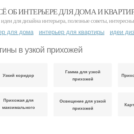
СЁ ОБ ИНТЕРЬЕРЕ ДЛЯ ДОМА И КВАРТИ
идеи для дизайна интерьера, полезные советы, интересны
ер для дома
интерьер для квартиры
идеи ди
тины в узкой прихожей
Гамма для узкой
Узкий коридор
Прихо
прихожей
Прихожая для
Освещение для узкой
Кар
максимального
прихожей
комфорта
Одежды в узкой
Пок
ихожая в хрущевке