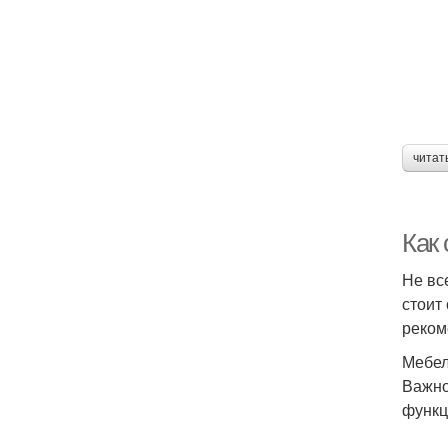
читат
Как
Не вс
стоит
реком
Мебе
Важно
функц