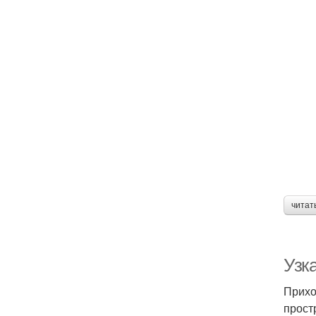
читат
Узк
Прихо
прост