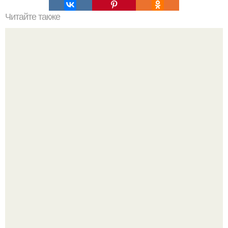
Читайте также
Мы обожаем ваши: до и после.
Уютная светлая квартира в лучах солнца.