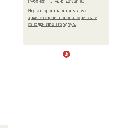
Рубрика: "Студия Дизайна".
Игры с пространством двух
архитекторов: японца эири ота и
канадки Ирен гардпуа.