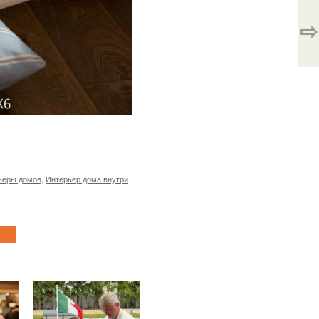
⇨
.
ьеры домов
,
Интерьер дома внутри