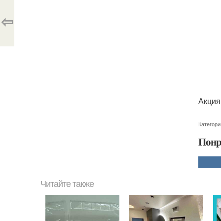
⇦
Акция
Категори
Понр
Читайте также