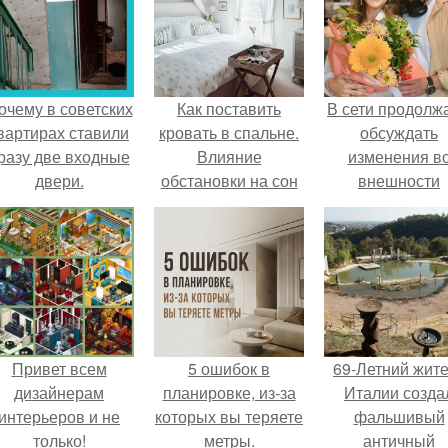
очему в советских
Как поставить
В сети продолж
вартирах ставили
кровать в спальне.
обсуждать
разу две входные
Влияние
изменения в
двери.
обстановки на сон
внешности
актрисы.
Привет всем
5 ошибок в
69-Летний жит
дизайнерам
планировке, из-за
Италии созда
интерьеров и не
которых вы теряете
фальшивый
только!
метры.
античный