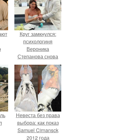
ают
Круг замкнулся:
психологиня
о
Вероника
Степанова снова
вышла замуж за
собственного
бывшего мужа.
ель
Невеста без права
л
выбора: как показ
Samuel Cirnansck
2012 года