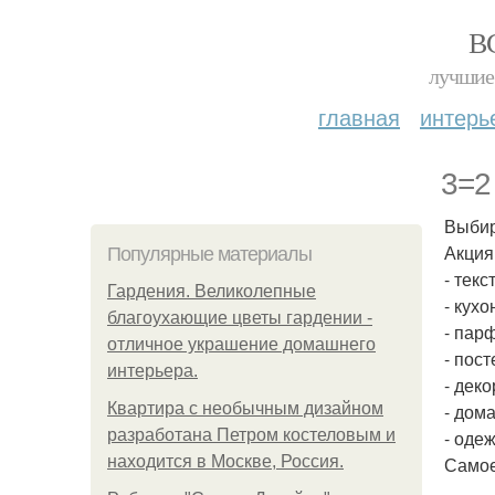
В
лучшие 
главная
интерь
3=2
Выбир
Акция
Популярные материалы
- текс
Гардения. Великолепные
- кухо
благоухающие цветы гардении -
- пар
отличное украшение домашнего
- пост
интерьера.
- деко
Квартира с необычным дизайном
- дом
разработана Петром костеловым и
- одеж
находится в Москве, Россия.
Самое