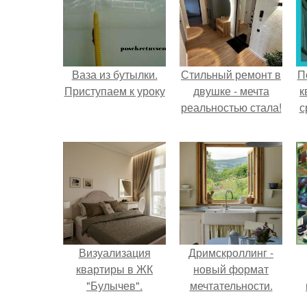
Ваза из бутылки.
Стильный ремонт в
П
Приступаем к уроку
двушке - мечта
к
реальностью стала!
с
Визуализация
Дримскроллинг -
квартиры в ЖК
новый формат
"Булычев".
мечтательности.