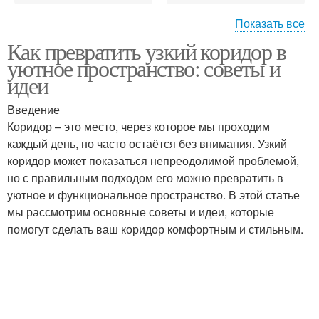
Показать все
Как превратить узкий коридор в
Атмосферы в узком
Узкий коридор
уютное пространство: советы и
коридоре
идеи
Введение
Гамма для узкого
Коридор – это место, через которое мы проходим
Коридор с помощью
коридора
каждый день, но часто остаётся без внимания. Узкий
коридор может показаться непреодолимой проблемой,
но с правильным подходом его можно превратить в
уютное и функциональное пространство. В этой статье
Дизайн для узкого
Стен в прихожей
мы рассмотрим основные советы и идеи, которые
коридора
помогут сделать ваш коридор комфортным и стильным.