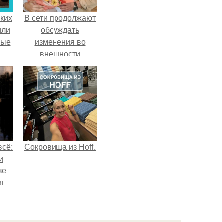
ких
В сети продолжают
или
обсуждать
ные
изменения во
внешности
актрисы.
всё:
Сокровища из Hoff.
и
зе
я
ки
го