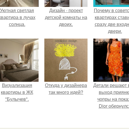
Уютная светлая
Дизайн - проект
Почему в советс
квартира в лучах
детской комнаты на
квартирах став
солнца.
двоих.
сразу две вход
двери.
Визуализация
Откуда у дизайнера
Детали решают 
квартиры в ЖК
так много идей?
выход приянк
"Булычев".
чопры на пока
Dior обернулс
шквалом крити
из-за небрежно
пошива.