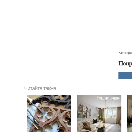
Категори
Понр
Читайте также