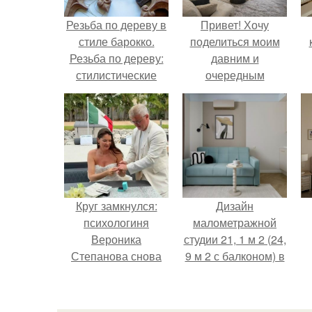
Резьба по дереву в
Привет! Хочу
стиле барокко.
поделиться моим
Резьба по дереву:
давним и
стилистические
очередным
направления и
неопубликованным
характерные узоры.
проектом.
Круг замкнулся:
Дизайн
психологиня
малометражной
Вероника
студии 21, 1 м 2 (24,
Степанова снова
9 м 2 с балконом) в
вышла замуж за
Краснодаре.
собственного
бывшего мужа.