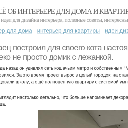
СЁ ОБ ИНТЕРЬЕРЕ ДЛЯ ДОМА И КВАРТИ
идеи для дизайна интерьера, полезные советы, интересны
ер для дома
интерьер для квартиры
идеи ди
аец построил для своего кота настоящ
еко не просто домик с лежанкой.
да назад он удивлял сеть кошачьим метро и собственным "
овился. За это время проект вырос в целый городок: на стан
довали школу, а ещё полноценную квартиру с системой умн
ыглядит настолько детально, что больше напоминает декор
ца.