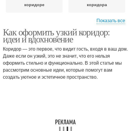
коридоре
коридора
Показать все
Как оформить узкий коридор:
Освещение для узкого
Коридор в квартире
идеи и вдохновение
коридора
Коридор — это первое, что видит гость, входя в ваш дом.
Даже если он узкий, это не значит, что его нельзя
Картины в узкой
Фотографии в узком
оформить стильно и функционально. В этой статье мы
прихожей
коридоре
рассмотрим основные идеи, которые помогут вам
создать уютное и эстетичное пространство.
Узкие коридоры