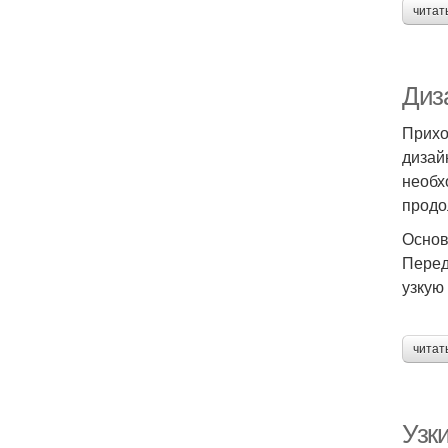
читат
Диз
Прихо
дизай
необх
продо
Основ
Перед
узкую
читат
Узк