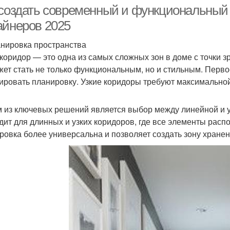
прихожей
прихожей
сов
 создать современный и функциональный 
айнеров 2025
анировка пространства
Освещение в узком
Мебель для узкого
Кор
 коридор — это одна из самых сложных зон в доме с точки 
коридоре
коридора
жет стать не только функциональным, но и стильным. Перво
ировать планировку. Узкие коридоры требуют максимально
вещение для узкого
Картины в узкой
Фот
коридора
прихожей
 из ключевых решений является выбор между линейной и 
дит для длинных и узких коридоров, где все элементы расп
ровка более универсальна и позволяет создать зону хранен
Приборы в узком
Обои в узком коридоре
Кор
коридоре
Шкаф-куп для узкой
Узкий шкаф-куп
прихожей