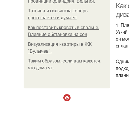
провинции фландрия, Бельгия.
Как
Татьяна из ильинска теперь
диз
просыпается и думает:
1. Пл
Как поставить кровать в спальне.
Узкий
Влияние обстановки на сон
он мо
Визуализация квартиры в ЖК
сплан
"Булычев".
Ос
Одним
Таким образом, если вам кажется,
подхо
что дома vk.
плани