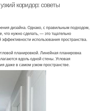
ременном стиле
современном стиле
узкий коридор: советы
Планировка для узкого
идор в квартире
зрения дизайна. Однако, с правильным подходом,
коридора
е, что нужно сделать, — это тщательно
й эффективности использования пространства.
ографии в узком
Обоев для узкого
коридоре
коридора
угловой планировкой. Линейная планировка
олагаются вдоль одной стены. Угловая
ия даже в самом узком пространстве.
Потолок в узком
идор с помощью
коридоре