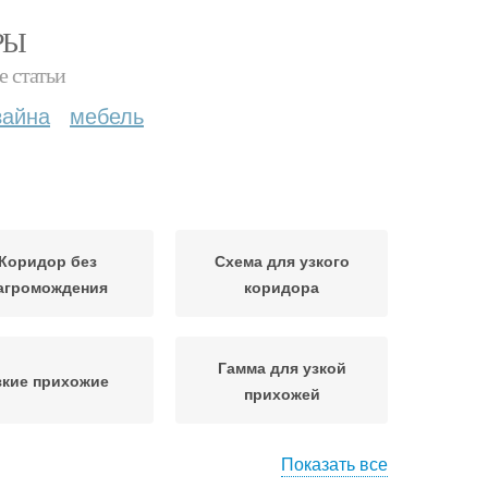
РЫ
е статьи
зайна
мебель
Коридор без
Схема для узкого
агромождения
коридора
Гамма для узкой
зкие прихожие
прихожей
Показать все
Коридоры в
Коридор в