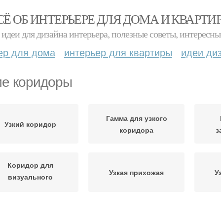
СЁ ОБ ИНТЕРЬЕРЕ ДЛЯ ДОМА И КВАРТИ
идеи для дизайна интерьера, полезные советы, интересны
ер для дома
интерьер для квартиры
идеи ди
ие коридоры
Гамма для узкого
Узкий коридор
коридора
з
Коридор для
Узкая прихожая
У
визуального
расширения
Хранения в узкой
Цвета для узкой