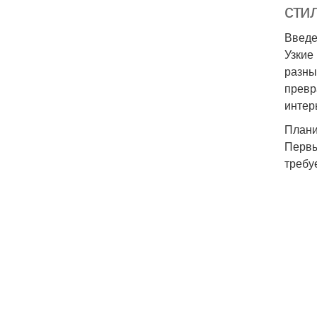
сти
Введ
Узкие
разны
превр
интер
Плани
Первы
требу