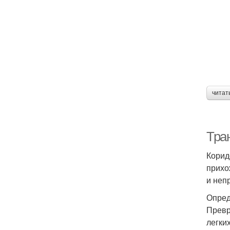
читат
Тра
Корид
прихо
и неп
Опред
Превр
легки