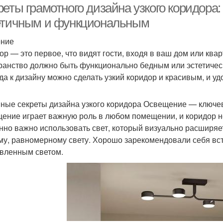
еты грамотного дизайна узкого коридора:
етичным и функциональным
ение
р — это первое, что видят гости, входя в ваш дом или кварт
ранство должно быть функционально бедным или эстетиче
да к дизайну можно сделать узкий коридор и красивым, и у
ные секреты дизайна узкого коридора Освещение — ключе
ение играет важную роль в любом помещении, и коридор не
нно важно использовать свет, который визуально расширяе
му, равномерному свету. Хорошо зарекомендовали себя вс
вленным светом.