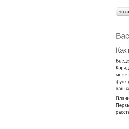
читат
Вас
Как 
Введ
Корид
может
функц
ваш к
Плани
Первы
расст