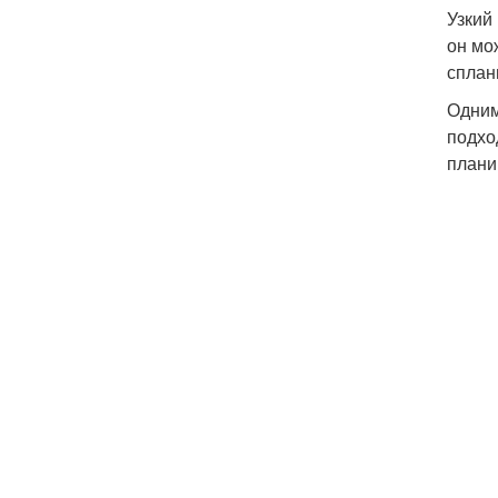
Узкий
он мо
сплан
Одним
подхо
плани