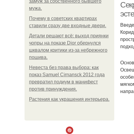
замуж за собственного бывшего
Секр
мужа.
эст
Почему в советских квартирах
Введ
ставили сразу две входные двери.
Коридо
Детали решают всё: выход приянки
прост
чопры на показе Dior обернулся
подхо
шквалом критики из-за небрежного
пошива.
Основ
Невеста без права выбора: как
Освещ
показ Samuel Cirnansck 2012 года
особе
превратил подиум в манифест
мягко
против принуждения.
напра
Растения как украшения интерьера.