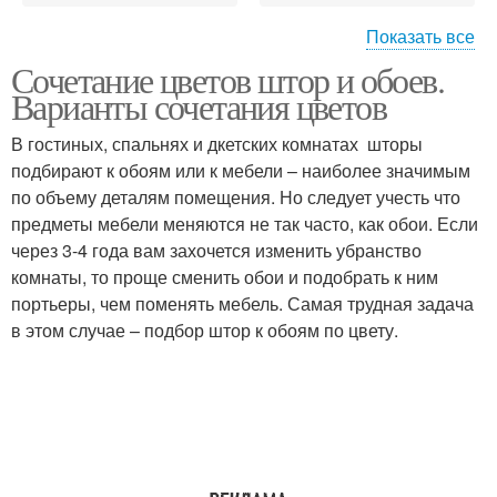
Показать все
Сочетание цветов штор и обоев.
Человек в интерьере
Цвета на настроение
Варианты сочетания цветов
В гостиных, спальнях и дкетских комнатах шторы
подбирают к обоям или к мебели – наиболее значимым
по объему деталям помещения. Но следует учесть что
Цветы в интерьере
Стен на человека
предметы мебели меняются не так часто, как обои. Если
через 3-4 года вам захочется изменить убранство
комнаты, то проще сменить обои и подобрать к ним
портьеры, чем поменять мебель. Самая трудная задача
Цветы на человека
Цветы для стен
в этом случае – подбор штор к обоям по цвету.
Цветы на психику
Цветы с точки