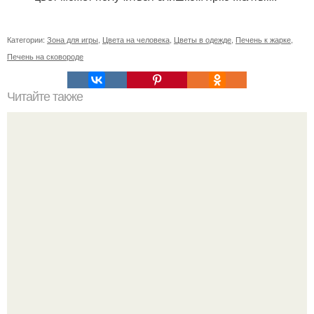
Категории:
Зона для игры
,
Цвета на человека
,
Цветы в одежде
,
Печень к жарке
,
Печень на сковороде
Читайте также
Советские мебельные стенки названия. Вещи века:
советские стенки 80-х.