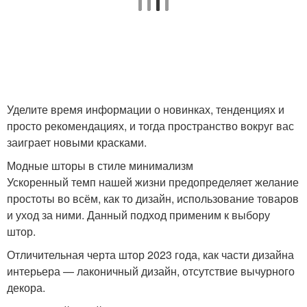
Шторы для кухни
Шторы для зала
Уделите время информации о новинках, тенденциях и
Красивые шторы
Шторы для интерьера
просто рекомендациях, и тогда пространство вокруг вас
заиграет новыми красками.
Модные шторы в стиле минимализм
Шторы в ориентальном
Ускоренный темп нашей жизни предопределяет желание
Шторы на заказ
стиле
простоты во всём, как то дизайн, использование товаров
и уход за ними. Данный подход применим к выбору
штор.
Отличительная черта штор 2023 года, как части дизайна
Шторы на кухню
Шторы для спальни
интерьера — лаконичный дизайн, отсутствие вычурного
декора.