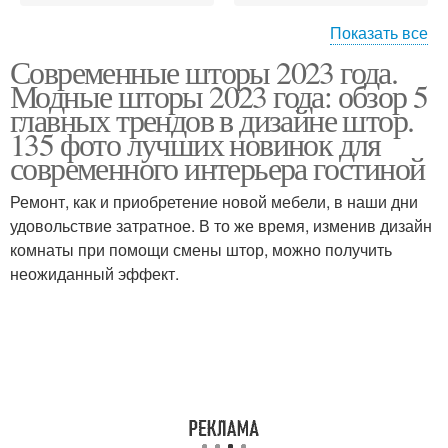
Показать все
Современные шторы 2023 года.
Шторы в интерьере
Рулонные шторы
Модные шторы 2023 года: обзор 5
главных трендов в дизайне штор.
135 фото лучших новинок для
современного интерьера гостиной
Шторы в современном
Римские шторы
стиле
Ремонт, как и приобретение новой мебели, в наши дни
удовольствие затратное. В то же время, изменив дизайн
комнаты при помощи смены штор, можно получить
неожиданный эффект.
Шторы с двойными
Французские шторы
панелями
Шторы из натуральных
Шторы с принтами
материалов