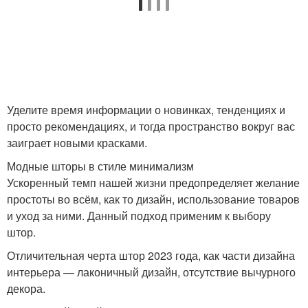
Шторы для кухни
Шторы для зала
Уделите время информации о новинках, тенденциях и
Красивые шторы
Шторы для интерьера
просто рекомендациях, и тогда пространство вокруг вас
заиграет новыми красками.
Модные шторы в стиле минимализм
Шторы в ориентальном
Ускоренный темп нашей жизни предопределяет желание
Шторы на заказ
стиле
простоты во всём, как то дизайн, использование товаров
и уход за ними. Данный подход применим к выбору
штор.
Отличительная черта штор 2023 года, как части дизайна
Шторы на кухню
Шторы для спальни
интерьера — лаконичный дизайн, отсутствие вычурного
декора.