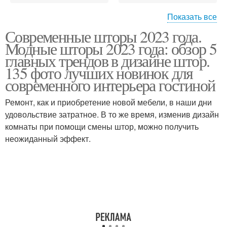
Показать все
Современные шторы 2023 года.
Шторы в интерьере
Рулонные шторы
Модные шторы 2023 года: обзор 5
главных трендов в дизайне штор.
135 фото лучших новинок для
современного интерьера гостиной
Шторы в современном
Римские шторы
стиле
Ремонт, как и приобретение новой мебели, в наши дни
удовольствие затратное. В то же время, изменив дизайн
комнаты при помощи смены штор, можно получить
неожиданный эффект.
Шторы для гостиной
Французские шторы
комнаты
Шторы из натуральных
Шторы с принтами
материалов