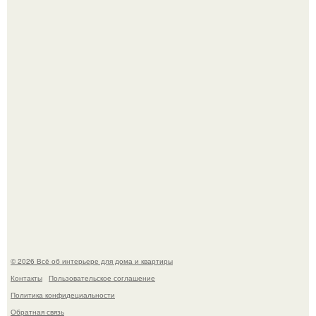
Это жилой комплекс в Париже, в пригороде нуази - ле -
гран.
В Японии бесплатно раздают дома самураев - звучит как
план на новую жизнь.
© 2026 Всё об интерьере для дома и квартиры
Контакты
Пользовательское соглашение
Политика конфидециальности
Обратная связь